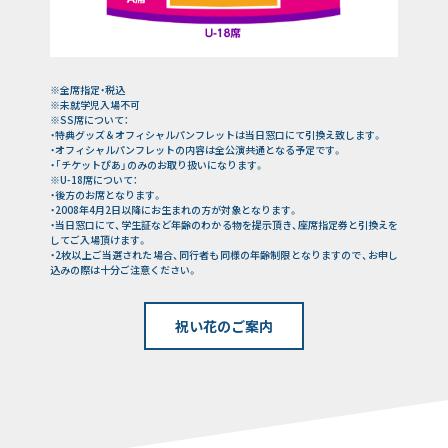
※全席指定・税込
※未就学児入場不可
※SS席について：
・特典グッズ＆オフィシャルパンフレットは当日窓口にて引換え致します。
・オフィシャルパンフレットの内容は全公演共通となる予定です。
・「チケットぴあ」のみのお取り扱いになります。
※U-18席について：
・後方のお席となります。
・2008年4月2日以降にお生まれの方が対象となります。
・当日窓口にて、学生証など年齢のわかる物を提示頂き、座席指定券と引換えを
してご入場頂けます。
・2枚以上ご当選された場合、同行者も同様の年齢制限となりますので、お申し
込みの際は十分ご注意ください。
祝い花のご案内