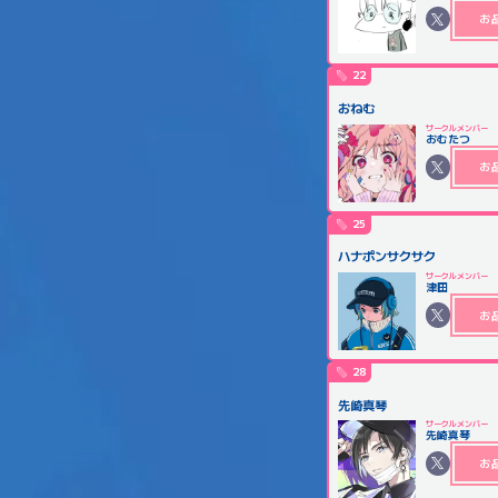
お
22
おねむ
サークルメンバー
おむたつ
お
25
ハナポンサクサク
サークルメンバー
津田
お
28
先崎真琴
サークルメンバー
先崎真琴
お