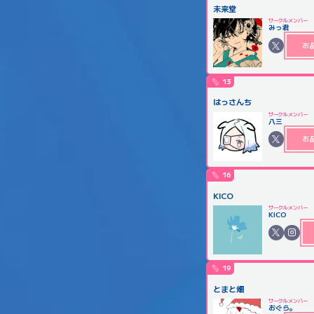
未来堂
サークルメンバー
みっ君
お
13
はっさんち
サークルメンバー
八三
お
16
KICO
サークルメンバー
KICO
19
とまと畑
サークルメンバー
おぐら。