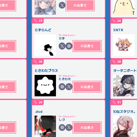
品書き
お品書き
23
24
らずらんど
SNTR
サークルメンバー
らず
品書き
お品書き
26
28
ときわたプラス
オータニポート
サークルメンバー
ときわた
品書き
お品書き
29
31
.dsd
わなスタジオ。
サークルメンバー
しづ
品書き
お品書き