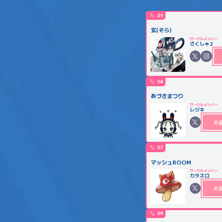
01
玄(そら)
サークルメンバー
さくしゃ2
04
あづきまつり
サークルメンバー
レヅキ
お
07
マッシュROOM
サークルメンバー
カラスロ
お
09