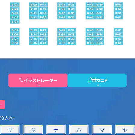
イラストレーター
ボカロP
ー
り込み:
サ
タ
ナ
ハ
マ
ヤ