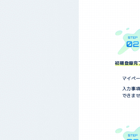
初期登録完
マイペ
入力事
できま