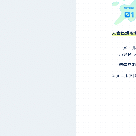
大会出場を
「メー
ルアド
送信さ
メールア