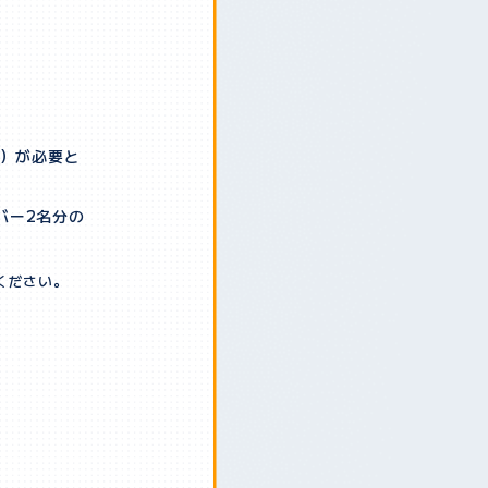
桁）が必要と
バー2名分の
ください。