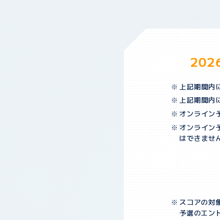
202
上記期間内
上記期間内
オンライン
オンライン予
はできませ
スコアの対
予選のエント