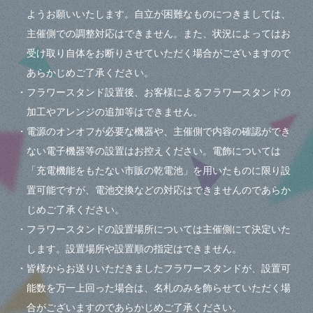
ようお願いいたします。自立が困難なものにつきましては、
主催側での調整対応はできません。また、状況によってはお
受け取り自体をお断りさせていただく場合がございますので
あらかじめご了承ください。
・フラワースタンド設置後、お客様によるフラワースタンドの
加工やアレンジの追加等はできません。
・電源のオンオフが必要な機器や、主催側で内容の確認ができ
ない電子機器等の設置はお控えください。電飾については
「充電機能をもたない市販の乾電池」を用いたものに限り設
置可能ですが、電池交換などの対応はできませんのであらか
じめご了承ください。
・フラワースタンドの設置場所については主催側にて決定いた
します。設置場所や設置順の指定はできません。
・皆様からお送りいただきましたフラワースタンドが、設置可
能数を万一上回った場合は、名札のみを飾らせていただく場
合がございますのであらかじめご了承ください。