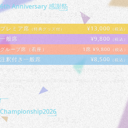
6th Anniversary 感謝祭
10月3日
- 10月4日
(土)
(日)
プレミア席
¥13,000
（特典グッズ付）
（税込）
一般席
¥9,800
（税込）
グループ席（着座）
1席 ¥9,800
（税込）
注釈付き一般席
¥8,500
（税込）
※「グループ席（着座）」は1申込2枚以上～4枚までのお申込みとなりま
す。
※「注釈付き一般席」は座席配置の都合上、一部演出が見えにくい場合が
ございます。
Championship2026
10月3日
(土)