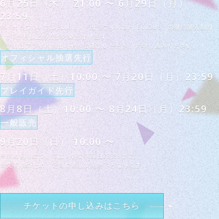
6月25日（木） 21:00 〜 6月29日（月）
23:59
※「カラフルパスDELUXE」「カラフルパスPRECIOUS」の継続購入期間
が6か月以上の方が対象となります。
詳細はアプリ内お知らせをご確認いただき、お申し込みください。
オフィシャル抽選先行
7月11日（土）10:00 〜 7月20日（月）23:59
プレイガイド先行
8月8日（土）10:00 〜 8月24日（月）23:59
一般販売
9月20日（日） 10:00 〜
※締め切りについては、各公演前日23:59まで。
※先着順のため、定員に達し次第終了となります。
チケットの申し込みはこちら