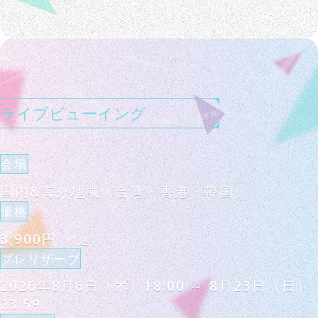
ライブビューイング
会場
国内&海外地域（台湾・香港・韓国）
価格
3,900円
（税込）
プレリザーブ
2026年8月6日（木）18:00 ～ 8月23日（日）
23:59