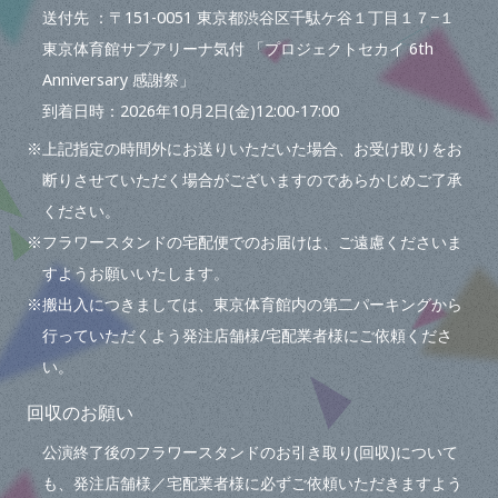
送付先 ：〒151-0051 東京都渋谷区千駄ケ谷１丁目１７−１
東京体育館サブアリーナ気付 「プロジェクトセカイ 6th
Anniversary 感謝祭」
到着日時：2026年10月2日(金)12:00-17:00
※上記指定の時間外にお送りいただいた場合、お受け取りをお
断りさせていただく場合がございますのであらかじめご了承
ください。
※フラワースタンドの宅配便でのお届けは、ご遠慮くださいま
すようお願いいたします。
※搬出入につきましては、東京体育館内の第二パーキングから
行っていただくよう発注店舗様/宅配業者様にご依頼くださ
い。
回収のお願い
公演終了後のフラワースタンドのお引き取り(回収)について
も、発注店舗様／宅配業者様に必ずご依頼いただきますよう