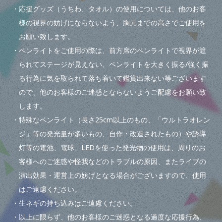
・応援グッズ（うちわ、タオル）の使用については、他のお客
様の視界の妨げにならないよう、胸元までの高さでご使用を
お願い致します。
・ペンライトをご使用の際は、前方席のペンライトで視界が遮
られてステージが見えない、ペンライトを大きく振る/強く振
る行為に気を取られて落ち着いて鑑賞出来ない等ございます
ので、他のお客様のご迷惑とならないようご配慮をお願い致
します。
・特殊なペンライト（長さ25cm以上のもの、「ウルトラオレン
ジ」等の発光量が多いもの、自作・改造されたもの）や誘導
灯等の電池、電球、LEDを使った発光物の使用は、周りのお
客様へのご迷惑や怪我などのトラブルの原因、またライブの
演出効果・運営上の妨げとなる場合がございますので、使用
はご遠慮ください。
・生ネギの持ち込みはご遠慮ください。
・以上に限らず、他のお客様のご迷惑となる過度な応援行為、