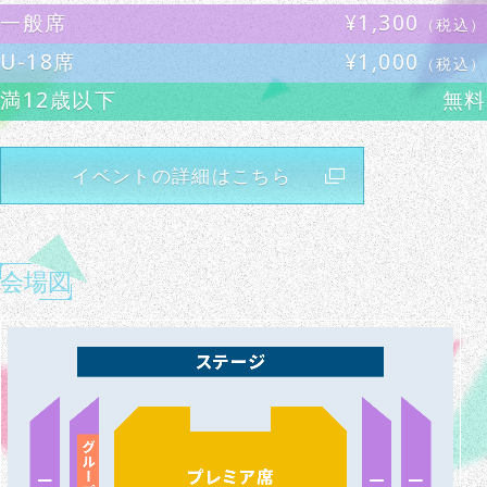
一般席
¥1,300
（税込）
U-18席
¥1,000
（税込）
満12歳以下
無料
イベントの詳細はこちら
会場図